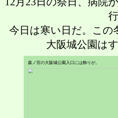
12月23日の祭日、病
今日は寒い日だ。この
大阪城公園は
森ノ宮の大阪城公園入口には飾りが。