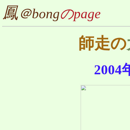
鳳
＠bong
のpage
師走の
2004