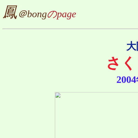
鳳
＠bong
のpage
大
さく
20