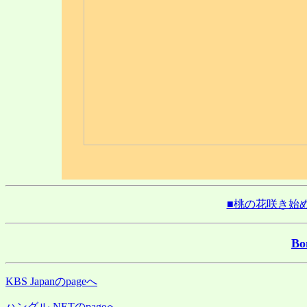
■桃の花咲き始め梅
B
KBS Japanのpageへ
ハングル-NETのpageへ