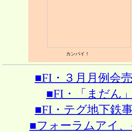
カンパイ！
■FI・３月月例会売れ
■FI・「まだん」で
■FI・テグ地下鉄事故
■フォーラムアイ