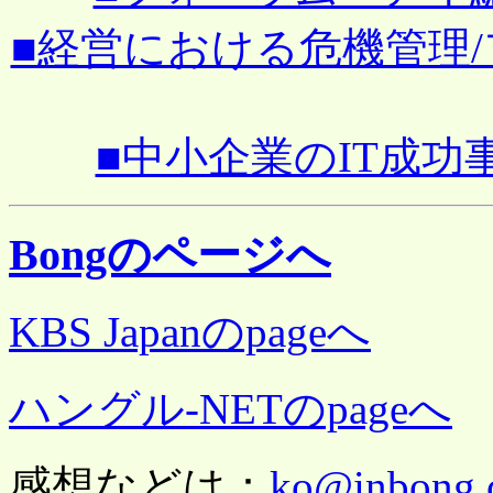
■経営における危機管理/フォ
■中小企業のIT成功事例
Bongのページへ
KBS Japanのpageへ
ハングル-NETのpageへ
感想などは：
ko@inbong