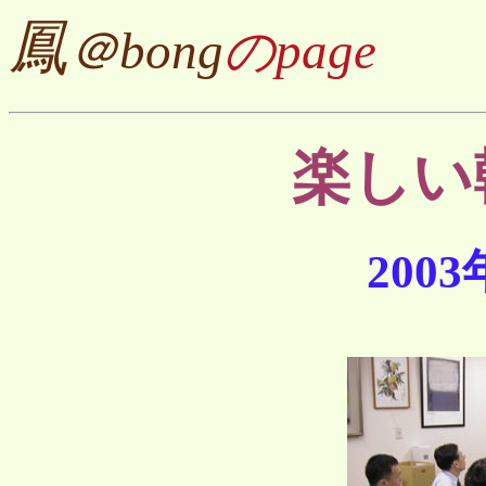
鳳
＠bong
のpage
楽しい
200