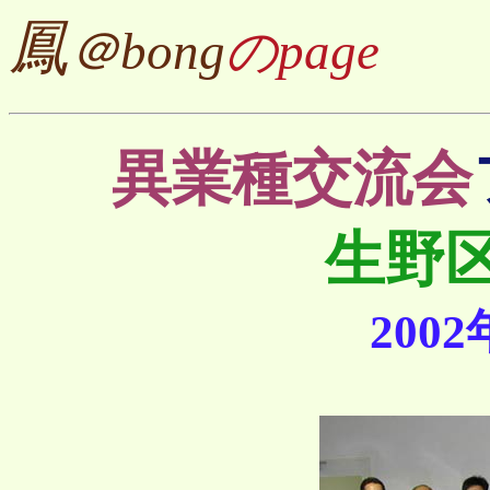
鳳
＠bong
のpage
異業種交流会
生野
200