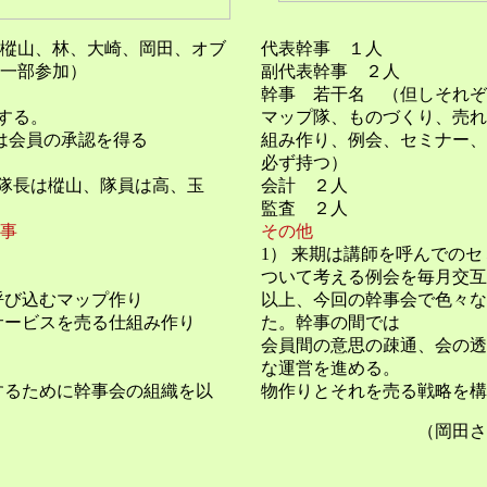
樅山、林、大崎、岡田、オブ
代表幹事 １人
一部参加）
副代表幹事 ２人
幹事 若干名 （但しそれ
開する。
マップ隊、ものづくり、売れ
は会員の承認を得る
組み作り、例会、セミナー
必ず持つ）
、隊長は樅山、隊員は高、玉
会計 ２人
監査 ２人
事
その他
1） 来期は講師を呼んでの
ついて考える例会を毎月交互
呼び込むマップ作り
以上、今回の幹事会で色々な
サービスを売る仕組み作り
た。幹事の間では
会員間の意思の疎通、会の
な運営を進める。
するために幹事会の組織を以
物作りとそれを売る戦略を構
（岡田さ