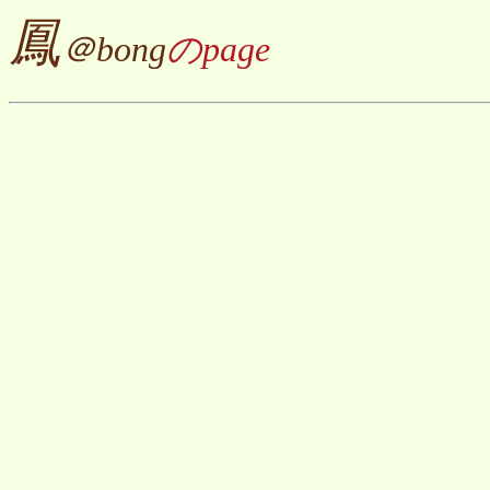
鳳
＠bong
のpage