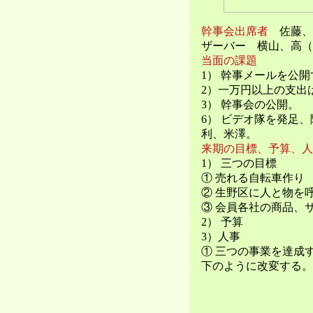
幹事会出席者
佐藤、
ザーバー 横山、高（
当面の課題
1） 幹事メールを公
2）一万円以上の支出
3） 幹事会の公開。
6） ビデオ隊を発足
利、米澤。
来期の目標、予算、人
1） 三つの目標
① 売れる自転車作り
② 生野区に人と物を
③ 会員各社の商品、
2） 予算
3）人事
① 三つの事業を達成
下のように改変する。