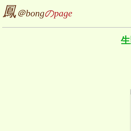
鳳
＠bong
のpage
生