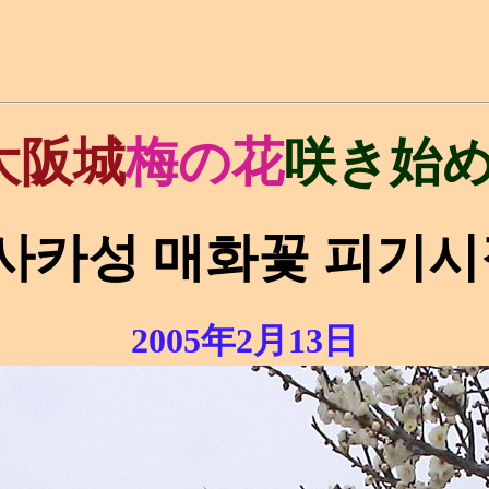
大阪城
梅の花
咲き始
사카성 매화꽃 피기시
2005年2月13日