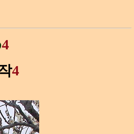
め
4
작
4