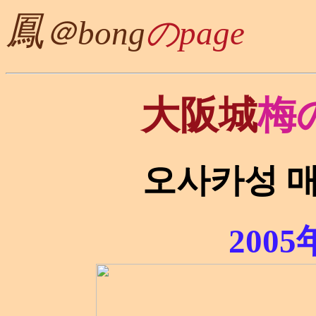
鳳
＠bong
のpage
大阪城
梅
오사카성 
200