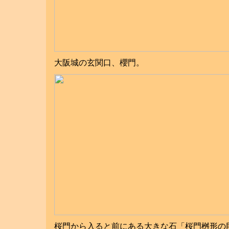
大阪城の玄関口、櫻門。
桜門から入ると前にある大きな石「桜門桝形の