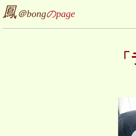
鳳
＠bong
のpage
「