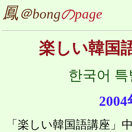
鳳
＠bong
のpage
楽しい韓国
한국어 특
2004
「楽しい韓国語講座」