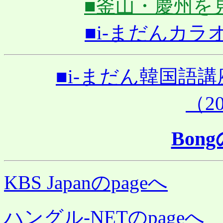
■釜山・慶州を見る（
■i-まだんカラオケ
■i-まだん韓国語
（20
Bon
KBS Japanのpageへ
ハングル-NETのpageへ