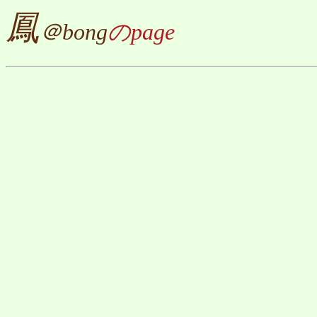
鳳
＠bong
のpage