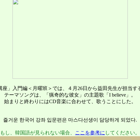
講座」入門編＜月曜班＞では、４月26日から益田先生が担当す
テーマソングは、「猟奇的な彼女」の主題歌「I believe」。
始まりと終わりにはCD音楽に合わせて、歌うことにした。
즐거운 한국어 강좌 입문편은 마스다선생이 담당하게 되었다.
もし、韓国語が見られない場合、
ここを参考に
してください。