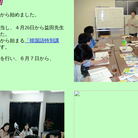
回
から始めました。
当し、４月26日から益田先生
た。
日から始まる
「韓国語特別講
す。
会を行い、６月７日から、