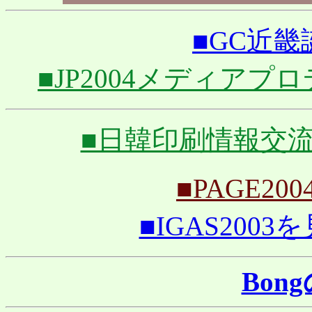
■GC近畿誕
■JP2004メディアプロデ
■日韓印刷情報交流フェ
■PAGE200
■IGAS2003を見
Bon