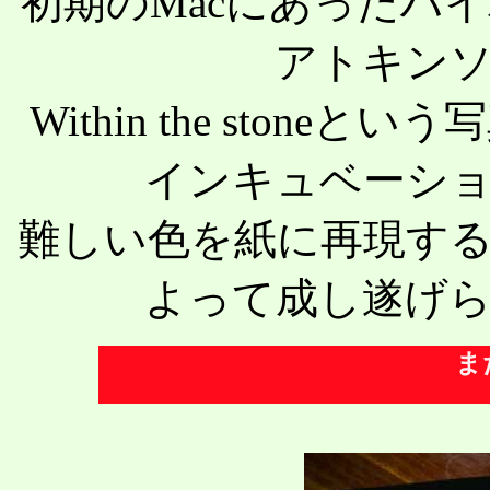
初期のMacにあったハ
アトキン
Within the ston
インキュベーシ
難しい色を紙に再現す
よって成し遂げ
ま