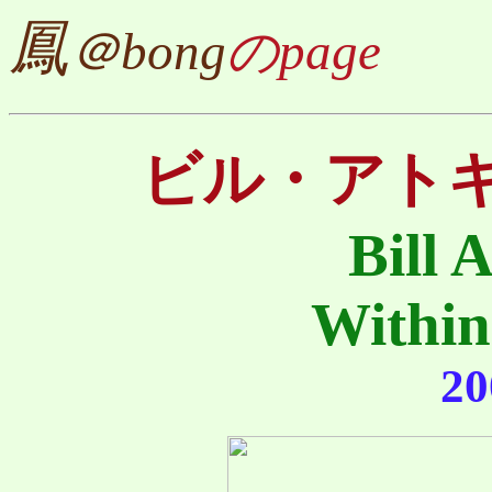
鳳
＠bong
のpage
ビル・アト
Bill 
Within
20