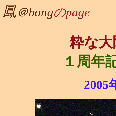
鳳
＠bong
のpage
粋な大
１周年
200