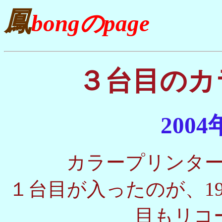
鳳
bongのpage
３台目のカ
200
カラープリンタ
１台目が入ったのが、19
目もリコ