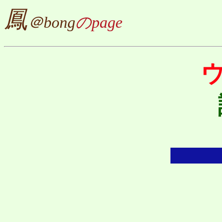
鳳
＠bong
のpage