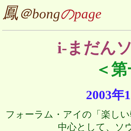
鳳
＠bong
のpage
i-まだん
＜第
2003年
フォーラム・アイの「楽しい
中心として、ソ