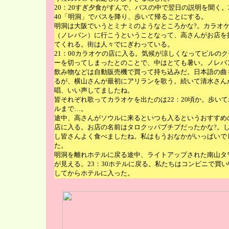
20：20すぎ夕食がすんで、バスの中で翌日の説明を聞く。
40「明洞」でバスを降り、歩いて帰ることにする。
明洞は大阪でいうとミナミのようなところかな?。カラオ
（ノレバン）に行こうということなって、高さんがお店を
てくれる。街は人々でにぎわっている。
21：00カラオケの店に入る。気候が涼しくなってビルのク
ーを切ってしまったとのことで、中はとても暑い。ノレバ
飲み物などは自動販売機で買って持ち込みだ。日本語の曲
るが、横山さんが最初にアリランを歌う。続いて清水さん
唱、いい声してましたね。
皆それぞれ歌ってカラオケを出たのは22：20頃か。歩いて
ルまで…。
途中、高さんがソウルに来るといつも入るというおすすめ
店に入る。お店の名前はタロクッパブチプだったかな?。
し皆さんよく食べましたね。私はもうおなかがいっぱいで
た。
明洞を離れホテルに戻る途中、ライトアップされた南山タ
が見える。23：30ホテルに戻る。私たちはコンビニで買い
してからホテルに入った。