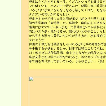
昼食はうどんすきを食べる。うどんといっても麺は日本
ンに似ている。バスの中で宋さんが、韓国に来て韓国の
べると匂いが気にならなくなると話してくれた。ちなみ
タクアンの匂いがするらしい…。
昼食をすませて外に出ると雨がポツリポツリと落ちはじ
初の見学地は「大学路」だ。移動中、南山のトンネルを
南山には3つのトンネルがあって普通車は2つが有料だ
内はバスを多く見かけるが、慣れないとややこしいらし
から見える家々に黄色いタンクが見えるが、水を溜めて
クだそうだ。
韓国の子供たちは英語をしゃべれるがLとRの発音がで
を手術する子供もいるとか、日本では稀なことですね。
15：00すぎに大学路到着、傘をさしながらの見学とな
路は文字どおり学生の街なのだろう。若いカップルは皆
傘で肩を寄り添って歩いている。うらやましい…（笑）