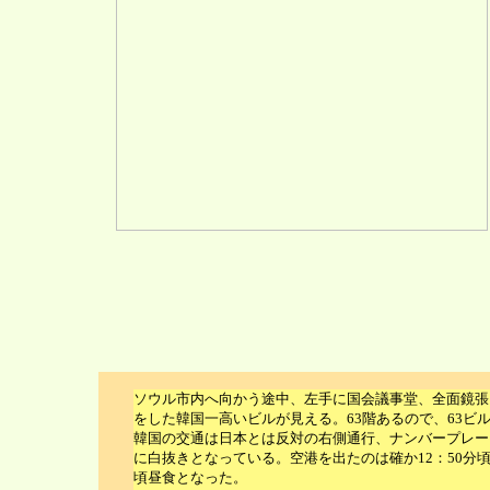
ソウル市内へ向かう途中、左手に国会議事堂、全面鏡張
をした韓国一高いビルが見える。63階あるので、63ビ
韓国の交通は日本とは反対の右側通行、ナンバープレー
に白抜きとなっている。空港を出たのは確か12：50分頃、
頃昼食となった。