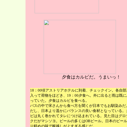
夕食はカルビだ。うまいっ！
18：00頃アストリアホテルに到着、チェックイン。各自部
入って荷物をほどき、19：00夕食へ。外に出ると雨は既に
っていた。夕食はカルビを食べる。
バスの中で宋さんから食べ方を聞くが日本でもお馴染みだ
だし、日本より遥かにバランスの良い食材となっている。
ビは丸く巻かれてタレにつけ込まれている。見た目はグロ
クだがマシソヨ。ビールの多くはOBビール。日本のビー
り軽めの味で喉越しがよすぎる感じだ。