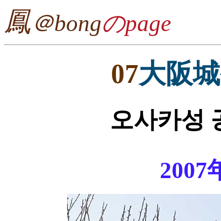
鳳
＠bong
のpage
07
大阪城
오사카성 
200