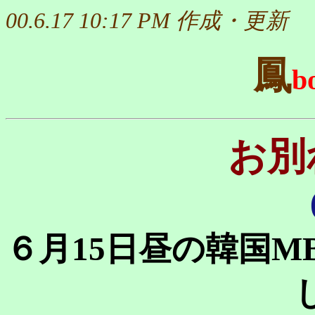
00.6.17
10:17 PM
作成・更新
鳳
b
お別
６月15日昼の韓国M