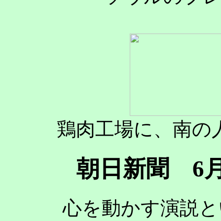
鶏肉工場に、南の
朝日新聞 6月
心を動かす演説と