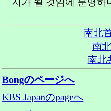
지가 될 것임에 분명하다
南北首
南
南北
Bongのページへ
KBS Japanのpageへ