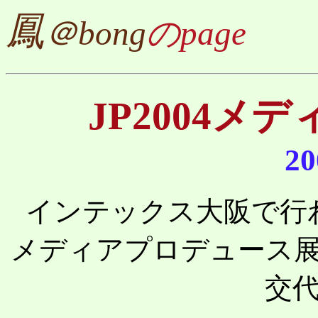
鳳
＠bong
のpage
JP2004メ
20
インテックス大阪で行わ
メディアプロデュース展
交