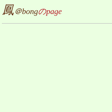
鳳
＠bong
のpage