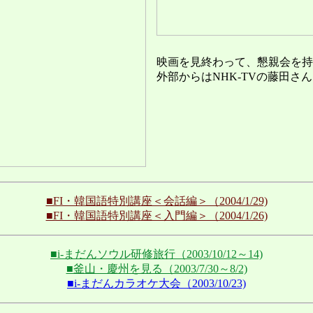
映画を見終わって、懇親会を持
外部からはNHK-TVの藤田さ
■FI・韓国語特別講座＜会話編＞（2004/1/29)
■FI・韓国語特別講座＜入門編＞（2004/1/26)
■i-まだんソウル研修旅行（2003/10/12～14)
■釜山・慶州を見る（2003/7/30～8/2)
■i-まだんカラオケ大会（2003/10/23)