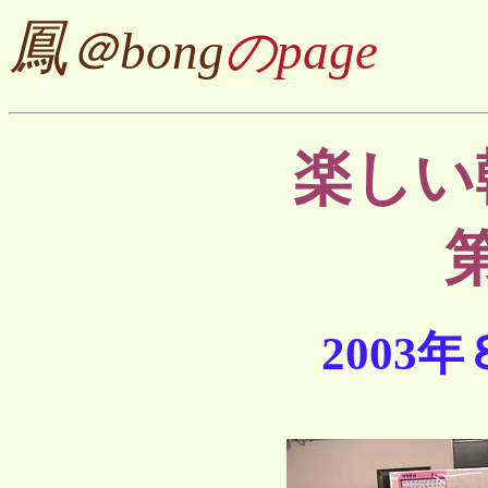
鳳
＠bong
のpage
楽しい
2003