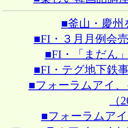
■釜山・慶州を見
■FI・３月月例会売れ
■FI・「まだん」で
■FI・テグ地下鉄事故
■フォーラムアイ
（20
■フォーラムアイ、2