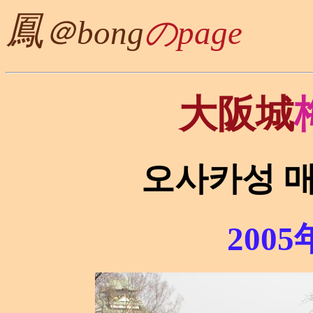
鳳
＠bong
のpage
大阪城
오사카성 
200