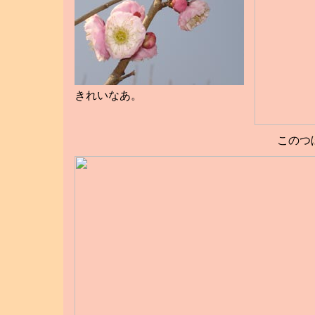
きれいなあ。
このつ