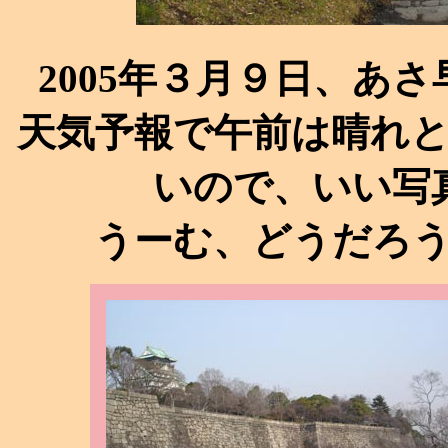
2005年３月９日、あ
天気予報で午前は晴れ
いので、いい写
うーむ、どうだろ