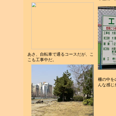
あさ、自転車で通るコースだが、こ
こも工事中だ。
柵の中を
んな感じ