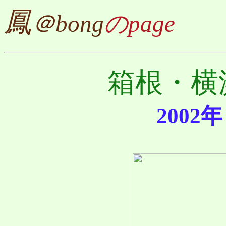
鳳
＠bong
のpage
箱根・横
2002