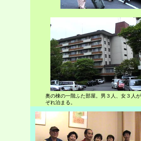
奥の棟の一階ふた部屋。男３人、女３人が
ぞれ泊まる。