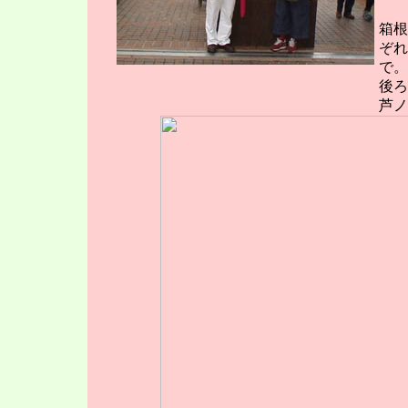
箱根
ぞれ
で。
後ろ
芦ノ